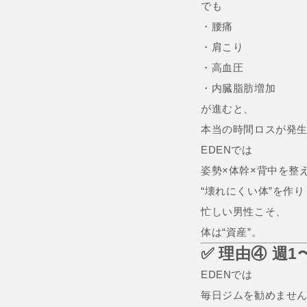
でも
・腰痛
・肩こり
・高血圧
・内臓脂肪増加
が進むと、
本当の時間ロスが発
EDENでは
姿勢×体幹×背中を整
“壊れにくい体”を作
忙しい男性こそ、
体は“資産”。
✅ 理由④ 週
EDENでは
毎日ジムを勧めませ