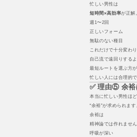
忙しい男性は
短時間×高効率
が正解
週1〜2回
正しいフォーム
無駄のない種目
これだけで十分変わ
自己流で遠回りする
最短ルートを選ぶ方
忙しい人には合理的
✅ 理由⑤ 余
本当に忙しい男性ほ
“余裕”が求められます
余裕は
精神論では作れませ
呼吸が深い