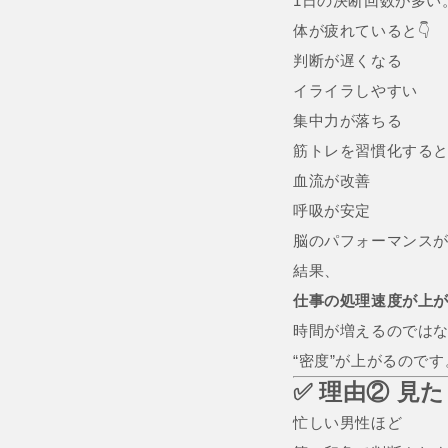
1日の決断回数が多い
体が疲れていると👇
判断が遅くなる
イライラしやすい
集中力が落ちる
筋トレを習慣化する
血流が改善
呼吸が安定
脳のパフォーマンス
結果、
仕事の処理速度が上
時間が増えるのでは
“密度”が上がるのです
✅ 理由② 見
忙しい男性ほど