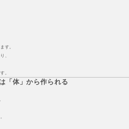
。
ります。
より、
が
です。
裕は「体」から作られる
ど
。
ん。