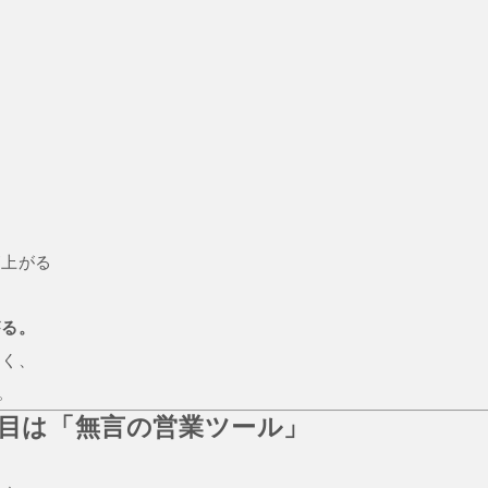
。
と
が上がる
がる。
なく、
。
た目は「無言の営業ツール」