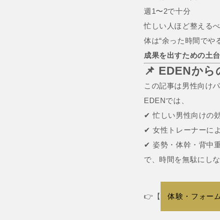
週1〜2で十分
忙しい人ほど整える
体は“余った時間でや
成果を出すための土
📌 EDENか
この記事は男性向けパ
EDENでは、
✔ 忙しい男性向けの
✔ 女性トレーナーに
✔ 姿勢・体幹・背中
で、時間を無駄にし
👉【
体験・フォー