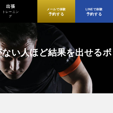
出張
メールで体験
LINEで体験
トレーニン
予約する
予約する
グ
がない人ほど結果を出せるボ