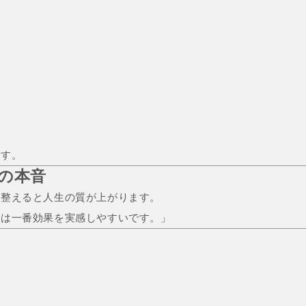
ます。
ーの本音
を整えると人生の質が上がります。
実は一番効果を実感しやすいです。」
る
る