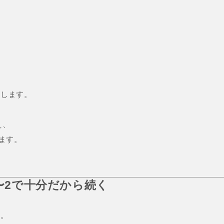
生します。
え、
ります。
1〜2で十分だから続く
ん。