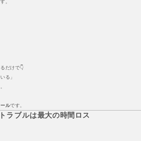
ます。
るだけで👇
ている」
す。
ツール
です。
康トラブルは最大の時間ロス
。