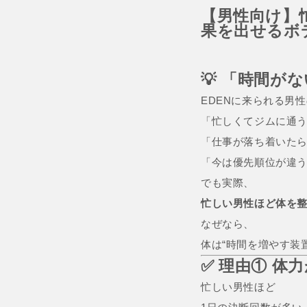
【男性向け】
果を出せるボ
💡 「時間
EDENに来られる男
「忙しくてジムに通
「仕事が落ち着いた
「今は優先順位が違
でも実際、
忙しい男性ほど体を
なぜなら、
体は“時間を増やす装
✅ 理由① 体
忙しい男性ほど