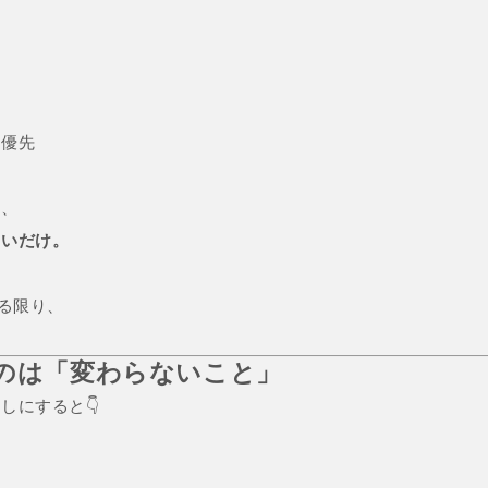
最優先
く、
ないだけ。
いる限り、
。
いのは「変わらないこと」
しにすると👇