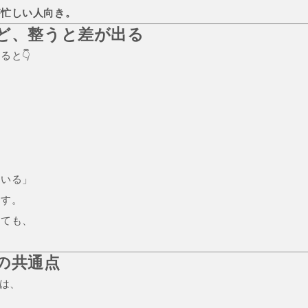
が忙しい人向き。
ほど、整うと差が出る
ると👇
ている」
ます。
くても、
。
の共通点
には、