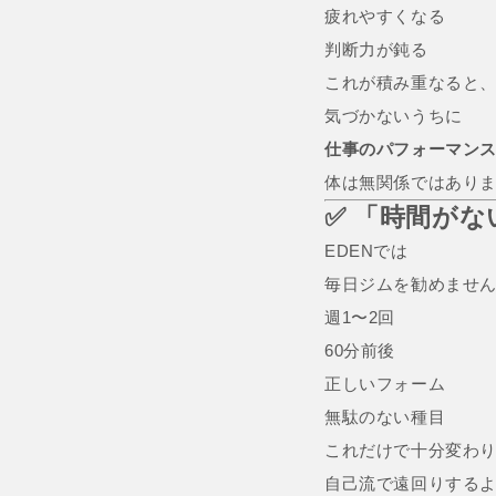
疲れやすくなる
判断力が鈍る
これが積み重なると
気づかないうちに
仕事のパフォーマン
体は無関係ではあり
✅ 「時間が
EDENでは
毎日ジムを勧めませ
週1〜2回
60分前後
正しいフォーム
無駄のない種目
これだけで十分変わ
自己流で遠回りする