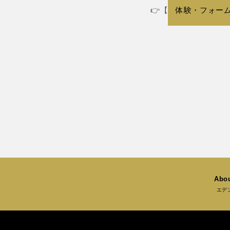
👉【
体験・フォー
Abou
エデ