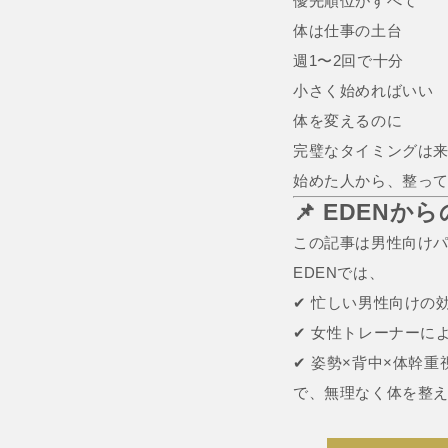
優先順位がすべて
体は仕事の土台
週1〜2回で十分
小さく始めればいい
体を変えるのに
完璧なタイミングは
始めた人から、整っ
📌 EDENか
この記事は男性向けパ
EDENでは、
✔ 忙しい男性向けの
✔ 女性トレーナーに
✔ 姿勢×背中×体幹重
で、無理なく体を整