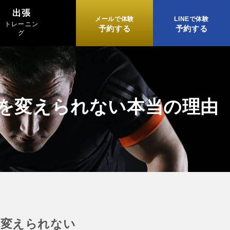
出張
メールで体験
LINEで体験
トレーニン
予約する
予約する
グ
体を変えられない本当の理由
を変えられない