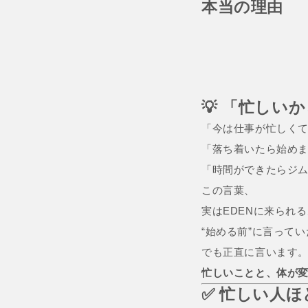
本当の理由
💡 「忙しい
「今は仕事が忙しく
「落ち着いたら始め
「時間ができたらジ
この言葉、
実はEDENに来られ
“始める前”に言って
でも正直に言います
忙しいことと、体が
✅ 忙しい人ほ