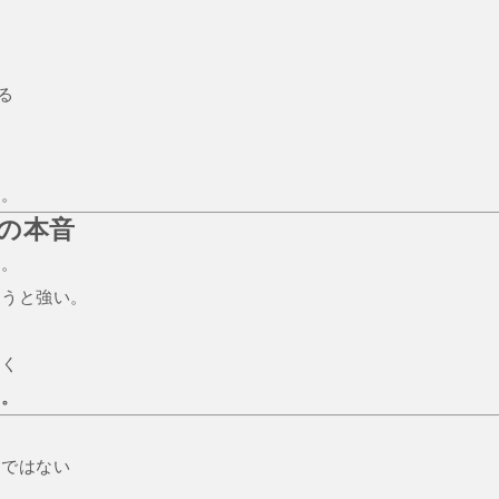
る
。
る。
ーの本音
す。
整うと強い。
なく
と。
、ではない