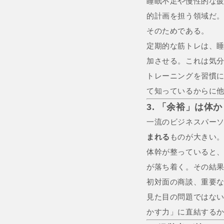
睡眠不足や慢性的な
的計画を担う領域だ
そのためである。
定期的な筋トレは、
加させる。これは気
トレーニングを習慣に
て知っているからに
3. 「余裕」は
一流のビジネスパー
まれる
ものが大きい
体幹が整っていると
が落ち着く。その結
初対面の商談、重要
見た目の問題ではな
かす力」に直結する