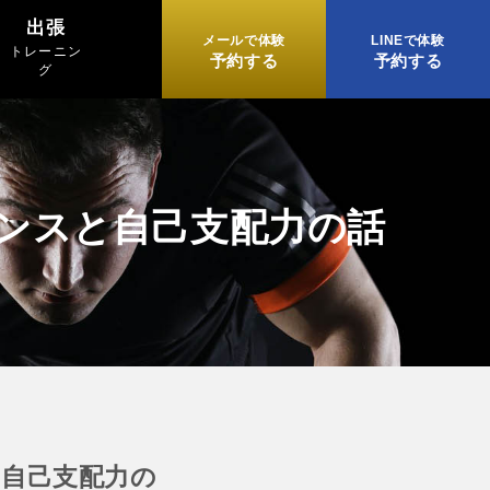
出張
メールで体験
LINEで体験
トレーニン
予約する
予約する
グ
ンスと自己支配力の話
自己支配力の