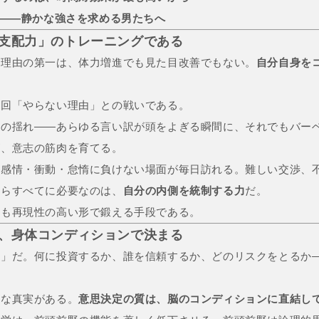
由——静かな強さを求める男たちへ
己支配力」のトレーニングである
る理由の第一は、体力増進でも見た目改善でもない。
自分自身を
毎回「やらない理由」との戦いである。
分の揺れ——あらゆる言い訳が頭をよぎる瞬間に、それでもバー
が、意志の筋肉を育てる。
、感情・衝動・怠惰に負けない場面が毎日訪れる。難しい交渉、
れらすべてに必要なのは、
自分の内側を統制する力
だ。
最も再現性の高い形で鍛える手段である。
は、身体コンディションで決まる
断」だ。何に投資するか、誰を信頼するか、どのリスクをとるか
ちな真実がある。
意思決定の質は、脳のコンディションに直結し