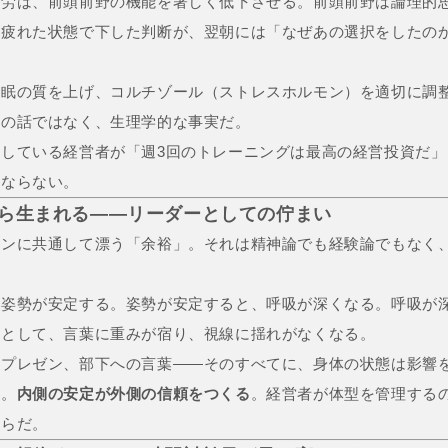
疲労は、前頭前野の機能を著しく低下させる。前頭前野は論理的
。疲れた状態で下した判断が、翌朝には「なぜあの選択をしたの
睡眠の質を上げ、コルチゾール（ストレスホルモン）を適切に調
分の話ではなく、生理学的な事実だ。
している経営者が「週3回のトレーニングは最高の経営投資だ」
他ならない。
体から生まれる——リーダーとしての佇まい
ソンに共通して漂う「余裕」。それは精神論でも経験論でもなく
。
、姿勢が安定する。姿勢が安定すると、呼吸が深くなる。呼吸が
果として、言葉に重みが宿り、視線に揺れがなくなる。
なプレゼン、部下への言葉——そのすべてに、身体の状態は影響
い。
内側の安定が外側の信頼をつくる
。経営者が体型を管理する
からだ。