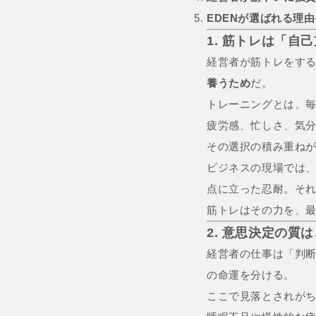
EDENが選ばれる理
1. 筋トレは「自
経営者が筋トレをす
養うため
だ。
トレーニングとは、
疲労感、忙しさ、気
その選択の積み重ね
ビジネスの現場では
点に立った忍耐。そ
筋トレはその力を、
2. 意思決定の質
経営者の仕事は「判
の命運を分ける。
ここで見落とされが