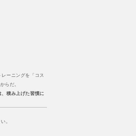
トレーニングを「コス
るからだ。
は、積み上げた習慣に
ない。