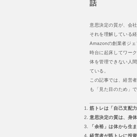
話
意思決定の質が、会
それを理解している
Amazonの創業者
時台に起床してワー
体を管理できない人
ている。
この記事では、経営
も「見た目のため」
筋トレは「自己支配
意思決定の質は、身
「余裕」は体から生
経営者が筋トレに投