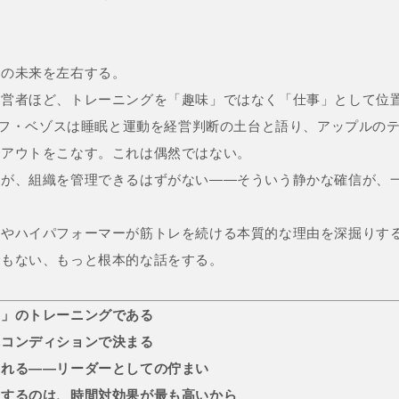
社の未来を左右する。
経営者ほど、トレーニングを「趣味」ではなく「仕事」として位
ジェフ・ベゾスは睡眠と運動を経営判断の土台と語り、アップルの
クアウトをこなす。これは偶然ではない。
間が、組織を管理できるはずがない——そういう静かな確信が、
者やハイパフォーマーが筋トレを続ける本質的な理由を深掘りす
でもない、もっと根本的な話をする。
力」のトレーニングである
体コンディションで決まる
まれる——リーダーとしての佇まい
資するのは、時間対効果が最も高いから