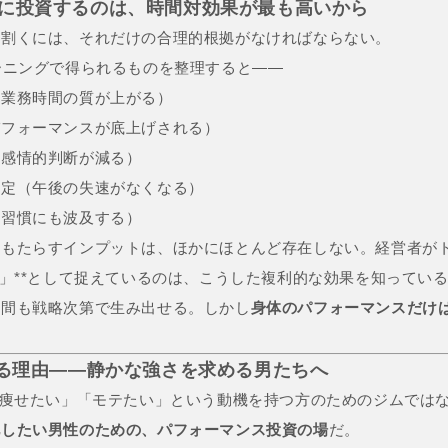
トレに投資するのは、時間対効果が最も高いから
を割くには、それだけの合理的根拠がなければならない。
ーニングで得られるものを整理すると——
の業務時間の質が上がる）
パフォーマンスが底上げされる）
（感情的判断が減る）
安定（午後の失速がなくなる）
の習慣にも波及する）
をもたらすインプットは、ほかにほとんど存在しない。経営者が
資」**として捉えているのは、こうした複利的な効果を知ってい
時間も戦略次第で生み出せる。しかし
身体のパフォーマンスだけ
ばれる理由——静かな強さを求める男たちへ
く痩せたい」「モテたい」という動機を持つ方のためのジムでは
化したい男性のための、パフォーマンス投資の場
だ。