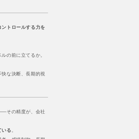
コントロールする力を
ベルの前に立てるか。
不快な決断、長期的視
——その精度が、会社
ている
。