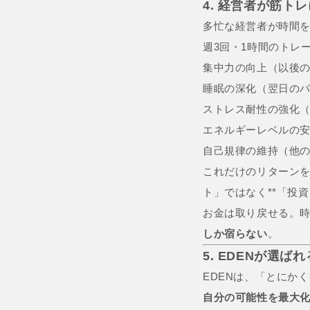
4. 経営者が筋
多忙な経営者が時間
週3回・1時間のトレ
集中力の向上（以後
睡眠の深化（翌日の
ストレス耐性の強化
エネルギーレベルの
自己規律の維持（他
これだけのリターン
ト」ではなく**「投
お金は取り戻せる。
しか宿らない
。
5. EDENが選
EDENは、「とにか
自分の可能性を最大