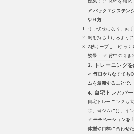
効果
： ✅ 体幹を強化
✅ バックエクステン
やり方
：
うつ伏せになり、両
胸を持ち上げるよう
2秒キープし、ゆっく
効果
： ✅ 背中の引き
3. トレーニング
✔
毎日やらなくてもO
ムを意識することで
4. 自宅トレとパ
自宅トレーニングも
◎。当ジムには、イ
✅
モチベーションを
体型や目標に合わせ