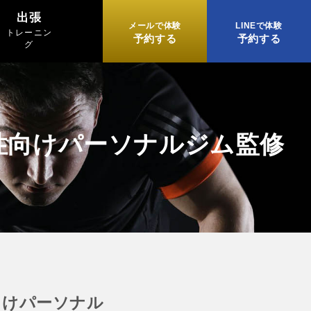
出張
メールで体験
LINEで体験
トレーニン
予約する
予約する
グ
性向けパーソナルジム監修
向けパーソナル