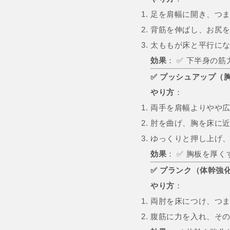
足を肩幅に開き、つ
背筋を伸ばし、お尻
太ももが床と平行に
効果
： ✅ 下半身の筋
✅ プッシュアップ（
やり方
：
両手を肩幅よりやや
肘を曲げ、胸を床に
ゆっくりと押し上げ
効果
： ✅ 胸板を厚く
✅ プランク（体幹強
やり方
：
両肘を床につけ、つ
腹筋に力を入れ、その