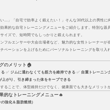
い…」「自宅で効率よく鍛えたい！」そんな30代以上の男性に
る効果的な自宅トレーニングメニューをご紹介します。特別な器
ササイズで、短時間でもしっかりと鍛えられます。
インフルエンサーや大会出場者など、魅力的な女性トレーナーが
モチベーションを上げるためにパーソナルトレーニングを取り入
ングのメリット🏠
きる
✅
ジムに通わなくても筋力を維持できる
✅
自重トレーニン
が上がり、引き締まった体をキープできる
続することで、体型維持だけでなく、健康面でも大きなメリット
効果的なトレーニングメニュー🔥
身の強化＆脂肪燃焼）