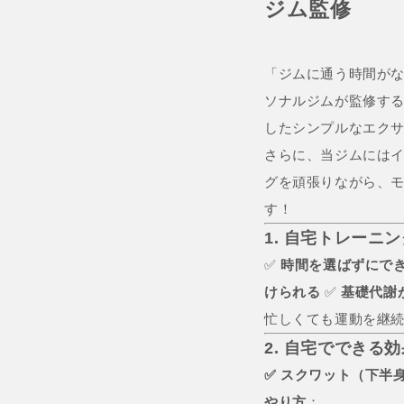
ジム監修
「ジムに通う時間がな
ソナルジムが監修す
したシンプルなエク
さらに、当ジムには
グを頑張りながら、
す！
1. 自宅トレーニ
✅
時間を選ばずにで
けられる
✅
基礎代謝
忙しくても運動を継
2. 自宅でできる
✅ スクワット（下半
やり方
：