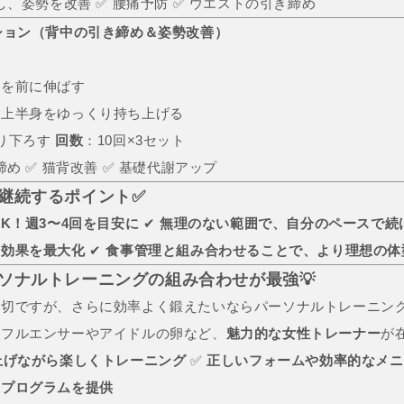
し、姿勢を改善 ✅ 腰痛予防 ✅ ウエストの引き締め
ション（背中の引き締め＆姿勢改善）
手を前に伸ばす
に上半身をゆっくり持ち上げる
り下ろす
回数
：10回×3セット
締め ✅ 猫背改善 ✅ 基礎代謝アップ
を継続するポイント✅
K！週3〜4回を目安に
✔
無理のない範囲で、自分のペースで続
、効果を最大化
✔
食事管理と組み合わせることで、より理想の体
ーソナルトレーニングの組み合わせが最強💡
大切ですが、さらに効率よく鍛えたいならパーソナルトレーニン
ンフルエンサーやアイドルの卵など、
魅力的な女性トレーナー
が
上げながら楽しくトレーニング
✅
正しいフォームや効率的なメニ
たプログラムを提供