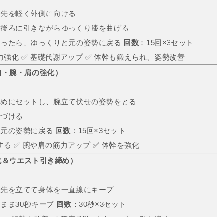
ま先を軽く外側に向ける
を後ろに引きながらゆっくり膝を曲げる
なったら、ゆっくりと元の姿勢に戻る
回数
：15回×3セット
力強化 ✅ 基礎代謝アップ ✅ 体幹も鍛えられ、姿勢改善
胸・腕・肩の強化）
広めにセットし、腕立て伏せの姿勢をとる
近づける
、元の姿勢に戻る
回数
：15回×3セット
する ✅ 腕や肩の筋力アップ ✅ 体幹を強化
化＆ウエスト引き締め）
ま先を立てて身体を一直線にキープ
まま30秒キープ
回数
：30秒×3セット