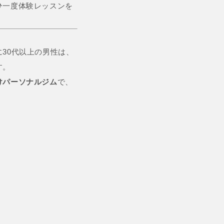
ひ一度体験レッスンを
30代以上の男性は、
す。
けパーソナルジム
で、