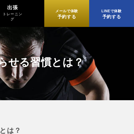
出張
メールで体験
LINEで体験
トレーニン
予約する
予約する
グ
返らせる習慣とは？
慣とは？