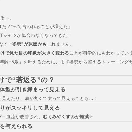
える…」
けた？”って言われることが増えた」
Tシャツが似合わなくなってきた」
はなく
“姿勢”が原因かも
しれません。
だけで見た目の印象が大きく変わる
ことが科学的にもわかってい
目年齢−5歳」を叶えるために、まず姿勢から整えるトレーニング
けで“若返る”の？
、体型が引き締まって見える
て見えたり、肩が丸くて太って見えることも…！
わりがスッキリして見える
パ・血流が改善され、
むくみやくすみが軽減
✨
象を与えられる