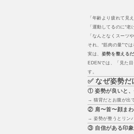
「年齢より疲れて見
「運動してるのに“老
「なんとなくスーツや
それ、“筋肉の量”で
実は、
姿勢を整える
EDENでは、「見た
す。
✅ なぜ姿勢だ
① 姿勢が良いと
→ 猫背だとお腹が出
② 肩〜首〜顔ま
→ 姿勢が整うとリン
③ 自信がある印