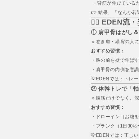
→ 背筋が伸びている
👉 結果、「なんか
🧘‍♂️ ED
① 肩甲骨はがし
🔹巻き肩・猫背の人
おすすめ習慣：
・胸の前を壁で伸ばす
・肩甲骨の内側を意
💡EDENでは：トレ
② 体幹トレで「
🔹腹筋だけでなく、
おすすめ習慣：
・ドローイン（お腹
・プランク（1日30秒
💡EDENでは：正し