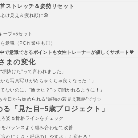
の首ストレッチ＆姿勢リセット
と老け見え＆疲れ顔に😨
キープ×5セット
を意識（PC作業中も◎）
中で意識できるポイントも女性トレーナーが優しくサポート💗
員さまの変化
“垢抜けた”って言われました」
てから写真写りがめちゃくちゃ良くなった！」
てないのに、“痩せた？”って聞かれるように！」
でも今日から始められる“最強の若見え戦略”です✨
始める「見た目−5歳プロジェクト」
後ろ姿＆骨格ラインをチェック
レをバランスよく組み合わせて改善
「疲れにくさ・呼吸のしやすさ」も変わる！