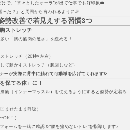
だけで、“堂々としたオーラ”が出て仕事でも好印象💼
若返った？」と周囲から言われるように🎉
EN流・姿勢改善で若見えする習慣3つ
＆胸ストレッチ
に多い「胸の筋肉の硬さ」を緩める！
ストレッチ（20秒×左右）
識して動かすストレッチ（腕回しなど）
ーナーが
実際に背中に触れて可動域を広げてくれます✨
軸を保てる体」に！
深層筋（インナーマッスル）を使えるようにすると姿勢が定着💪
を凹ませたまま呼吸）
〜OK！）
いフォームを一緒に確認＆“腰を痛めないトレ”を指導します♪