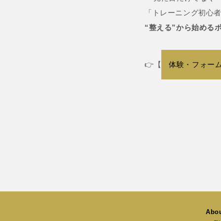
「トレーニング初心
“整える”から始める
👉【
体験・フォー
Abou