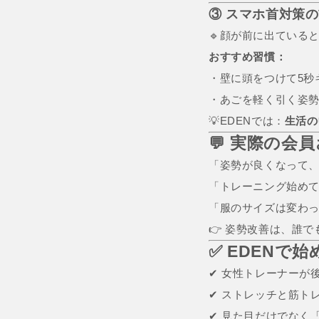
③ スマホ首対策
🔹顔が前に出ている
おすすめ習慣：
・壁に頭をつけて5秒
・あごを軽く引く姿勢
💡EDENでは：
生活の
💬 実際の会
「姿勢が良くなって、
「トレーニング始め
「服のサイズは変わっ
👉 姿勢改善は、誰
✅ EDENで
✔ 女性トレーナーが
✔ ストレッチと筋ト
✔ 見た目だけでなく