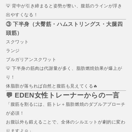
💡 背中が引き締まると姿勢が整い、腹筋のラインが浮き
出やすくなる！
③ 下半身（大臀筋・ハムストリングス・大腿四
頭筋）
スクワット
ランジ
ブルガリアンスクワット
💡 下半身の筋肉は代謝量が多く、脂肪燃焼効果が爆上が
り！
体脂肪が落ちれば自然と腹筋も見えてくる🔥
💬 EDEN女性トレーナーからの一言
「腹筋を割るには、筋トレ＋脂肪燃焼のダブルアプローチ
が必須！
お腹以外も鍛えることで、全体のシルエットが劇的に変わ
りますよ☺️」