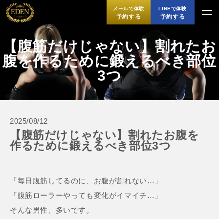
メールで体験
LINEで体験
予約する
予約する
【腹筋だけじゃない】割れたお
腹を作るために鍛えるべき部位
3つ
2025/08/12
【腹筋だけじゃない】割れたお腹を
作るために鍛えるべき部位3つ
「毎日腹筋してるのに、お腹が割れない…」
「腹筋ローラーやっても変化がイマイチ…」
そんな男性、多いです。