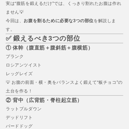
実は“腹筋を鍛えるだけ”では、くっきり割れたお腹は作れ
ません💡
今回は、
お腹を割るために必要な3つの部位
を解説しま
す。
✅ 鍛えるべき3つの部位
① 体幹（腹直筋＋腹斜筋＋腹横筋）
プランク
ロシアンツイスト
レッグレイズ
💡 お腹の前面・横・奥をバランスよく鍛えて“板チョコ”の
土台を作る！
② 背中（広背筋・脊柱起立筋）
ラットプルダウン
デッドリフト
バードドッグ